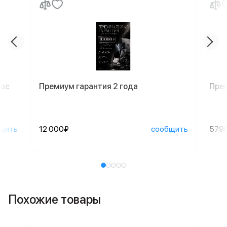
Mac
Премиум гарантия 2 года
Пре
щить
12 000₽
сообщить
579
Похожие товары