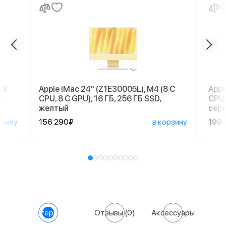
18
Apple iMac 24" (Z1E30005L), M4 (8 C
Appl
,
CPU, 8 C GPU), 16 ГБ, 256 ГБ SSD,
CPU,
желтый
сер
рзину
156 290₽
в корзину
199 
Характеристики
Отзывы
(0)
Аксессуары