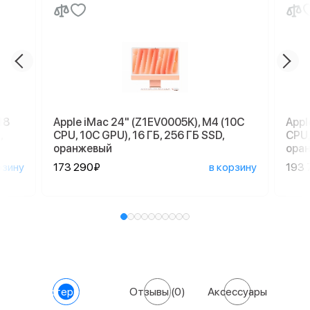
18
Apple iMac 24" (Z1EV0005K), M4 (10C
Appl
,
CPU, 10C GPU), 16 ГБ, 256 ГБ SSD,
CPU,
оранжевый
ора
рзину
173 290₽
в корзину
193 
Характеристики
Отзывы
(0)
Аксессуары