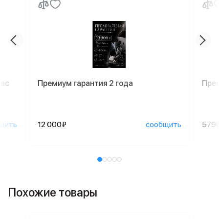
Mac
Премиум гарантия 2 года
Пре
щить
12 000₽
сообщить
579
Похожие товары