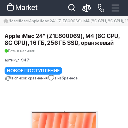
Mac
iMac
Apple iMac 24" (Z1E800069), M4 (8C CPU, 8C GPU), 1
iphone
айфон
Iphone 14 pro
Apple iMac 24" (Z1E800069), M4 (8C CPU,
Iphone 14 pro max
айфон 14
8C GPU), 16 ГБ, 256 ГБ SSD, оранжевый
Есть в наличии
артикул:
9471
НОВОЕ ПОСТУПЛЕНИЕ
в список сравнения
в избранное