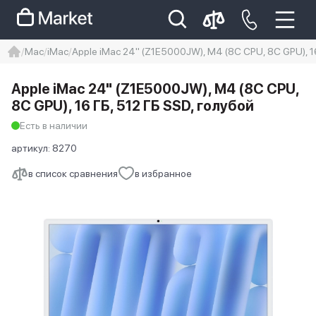
Mac
iMac
Apple iMac 24" (Z1E5000JW), M4 (8C CPU, 8C GPU), 16
iphone
айфон
iPhone 14 pro
Apple iMac 24" (Z1E5000JW), M4 (8C CPU,
Iphone 14 pro max
айфон 14
8C GPU), 16 ГБ, 512 ГБ SSD, голубой
Есть в наличии
артикул:
8270
в список сравнения
в избранное