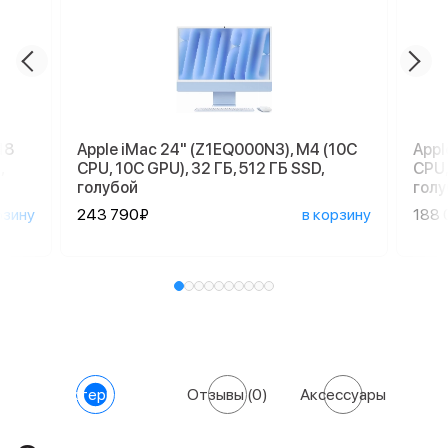
18
Apple iMac 24" (Z1EQ000N3), M4 (10C
Appl
,
CPU, 10C GPU), 32 ГБ, 512 ГБ SSD,
CPU,
голубой
голу
рзину
243 790₽
в корзину
188 
Характеристики
Отзывы
(0)
Аксессуары