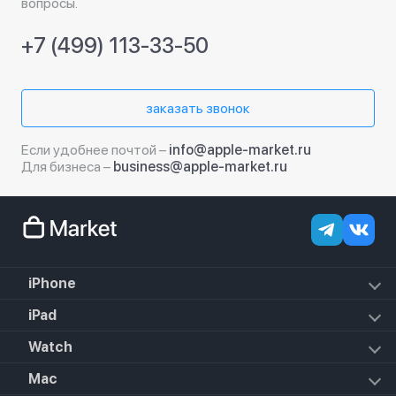
вопросы.
+7 (499) 113-33-50
заказать звонок
Если удобнее почтой –
info@apple-market.ru
Для бизнеса –
business@apple-market.ru
iPhone
iPhone 18 Pro Max
iPad
iPhone 18 Pro
iPad Air (2022)
Watch
iPhone 18
iPad Mini 6 (2021)
iPhone 17e
Apple Watch Hermes Series 11
Mac
iPad 10.2 (2021)
iPhone 17 Pro Max
Apple Watch Hermes Ultra 2