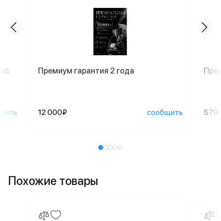
Mac
Премиум гарантия 2 года
Пре
щить
12 000₽
сообщить
579
Похожие товары