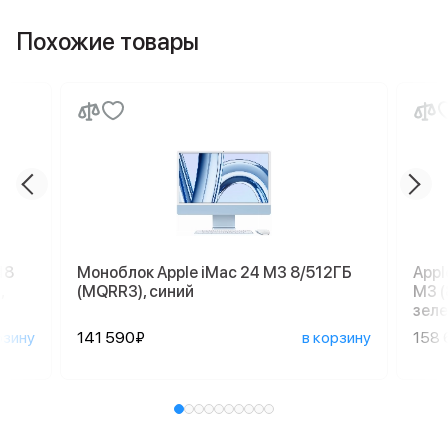
Похожие товары
18
Моноблок Apple iMac 24 M3 8/512ГБ
Appl
,
(MQRR3), синий
M3 (
зеле
рзину
141 590₽
в корзину
158 