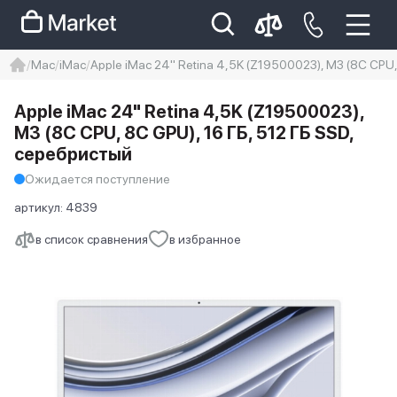
Mac
iMac
Apple iMac 24" Retina 4,5K (Z19500023), M3 (8C CPU,
iphone
айфон
iPhone 14 pro
Apple iMac 24" Retina 4,5K (Z19500023),
Iphone 14 pro max
айфон 14
M3 (8C CPU, 8C GPU), 16 ГБ, 512 ГБ SSD,
серебристый
Ожидается поступление
артикул:
4839
в список сравнения
в избранное