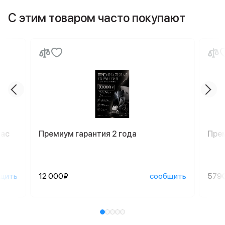
С этим товаром часто покупают
Mac
Премиум гарантия 2 года
Пре
щить
12 000₽
сообщить
579