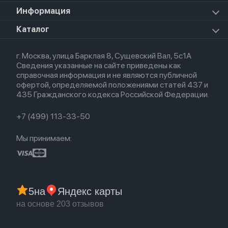
Apple TV
Airpods Max 2026
Mac Studio
Apple Watch Ultra 2 2024
iPad Mini 7 (2024)
Для AirPods
Информация
HomePod mini
Airpods Pro 2
Apple Watch Ultra 3
Премиум сервис
HomePod 2
Airpods Pro
Apple Watch Ultra
О магазине
Каталог
Для iPhone
AirTag
Airpods Max
Кредит
Для iPad
Прочая техника
Airpods 3
Весь каталог
Политика возврата
Для Mac
Airpods 2
г. Москва, улица Барклая 8, Сущевский Вал, 5с1А
Новые поступления
Политика конфиденциальности
Для Apple Watch
Airpods (1-е)
Сведения указанные на сайте приведены как
Популярное
Оплата и доставка
справочная информация и не являются публичной
Акции
Партнерская программа
офертой, определяемой положениями статей 437 и
Гарантия
435 Гражданского кодекса Российской Федерации.
Обмен и возврат
Бонусы
Trade-in
+7 (499) 113-33-50
Мы принимаем:
5
на
Яндекс карты
на основе 203 отзывов