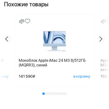
Похожие товары
18
Моноблок Apple iMac 24 M3 8/512ГБ
Appl
,
(MQRR3), синий
M3 (
зеле
рзину
141 590₽
в корзину
158 