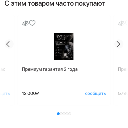
С этим товаром часто покупают
Mac
Премиум гарантия 2 года
Пре
щить
12 000₽
сообщить
579