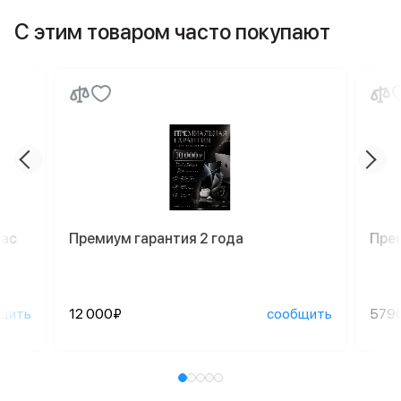
С этим товаром часто покупают
Mac
Премиум гарантия 2 года
Пре
щить
12 000₽
сообщить
579