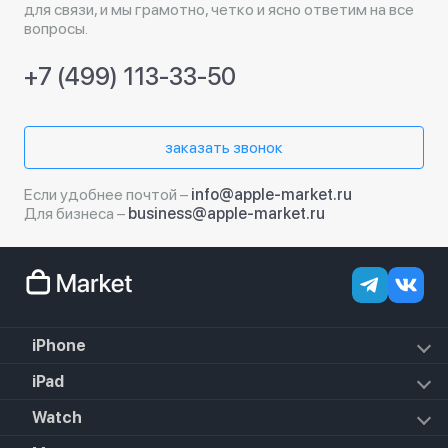
для связи, и мы грамотно, четко и ясно ответим на все
вопросы.
+7 (499) 113-33-50
заказать звонок
Если удобнее почтой –
info@apple-market.ru
Для бизнеса –
business@apple-market.ru
iPhone
iPhone 18 Pro Max
iPad
iPhone 18 Pro
iPad Air (2022)
Watch
iPhone 18
iPad Mini 6 (2021)
iPhone 17e