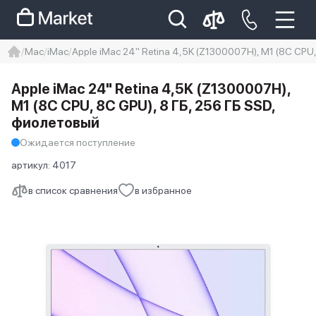
Mac
iMac
Apple iMac 24" Retina 4,5K (Z1300007H), M1 (8C CPU
iphone
айфон
iPhone 14 pro
Apple iMac 24" Retina 4,5K (Z1300007H),
Iphone 14 pro max
айфон 14
M1 (8C CPU, 8C GPU), 8 ГБ, 256 ГБ SSD,
фиолетовый
Ожидается поступление
артикул:
4017
в список сравнения
в избранное