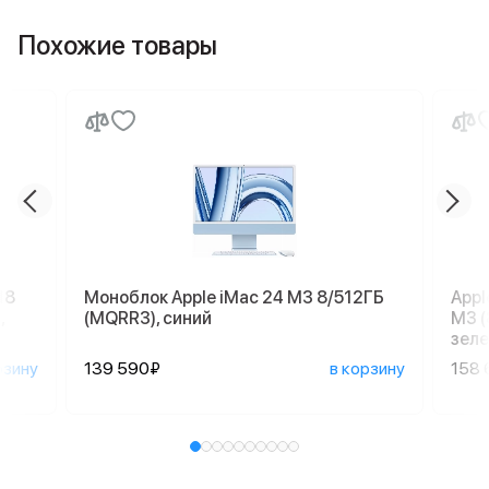
Похожие товары
18
Моноблок Apple iMac 24 M3 8/512ГБ
Appl
,
(MQRR3), синий
M3 (
зеле
рзину
139 590₽
в корзину
158 