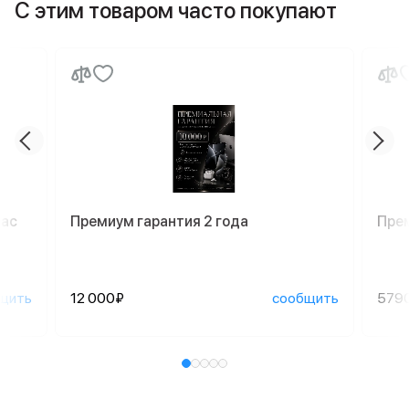
С этим товаром часто покупают
Mac
Премиум гарантия 2 года
Пре
щить
12 000₽
сообщить
579