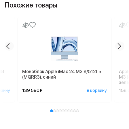
Похожие товары
18
Моноблок Apple iMac 24 M3 8/512ГБ
Appl
,
(MQRR3), синий
M3 (
зеле
рзину
139 590₽
в корзину
158 