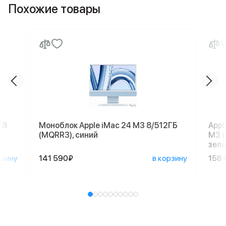
Похожие товары
18
Моноблок Apple iMac 24 M3 8/512ГБ
Appl
,
(MQRR3), синий
M3 (
зеле
рзину
141 590₽
в корзину
158 