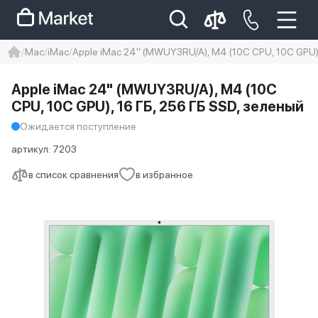
Mac
iMac
Apple iMac 24" (MWUY3RU/A), M4 (10C CPU, 10C GPU),
iphone
айфон
iPhone 14 pro
Apple iMac 24" (MWUY3RU/A), M4 (10C
Iphone 14 pro max
айфон 14
CPU, 10C GPU), 16 ГБ, 256 ГБ SSD, зеленый
Ожидается поступление
артикул:
7203
в список сравнения
в избранное