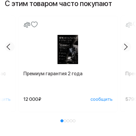
С этим товаром часто покупают
Mac
Премиум гарантия 2 года
Пре
щить
12 000₽
сообщить
579