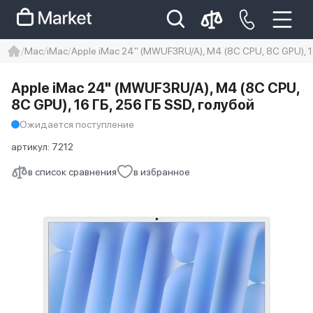
Mac
iMac
Apple iMac 24" (MWUF3RU/A), M4 (8C CPU, 8C GPU), 1
iphone
айфон
Iphone 14 pro
Apple iMac 24" (MWUF3RU/A), M4 (8C CPU,
Iphone 14 pro max
айфон 14
8C GPU), 16 ГБ, 256 ГБ SSD, голубой
Ожидается поступление
артикул:
7212
в список сравнения
в избранное