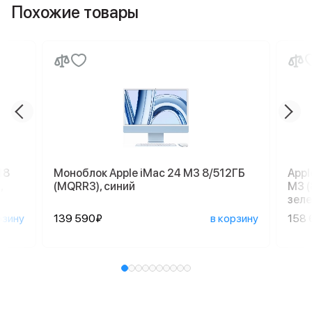
Похожие товары
18
Моноблок Apple iMac 24 M3 8/512ГБ
Appl
,
(MQRR3), синий
M3 (
зеле
рзину
139 590₽
в корзину
158 