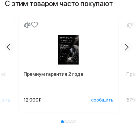
С этим товаром часто покупают
Mac
Премиум гарантия 2 года
Пре
щить
12 000₽
сообщить
579