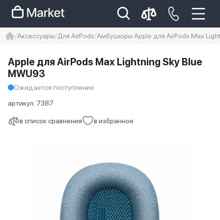
Аксессуары
Для AirPods
Амбушюры Apple для AirPods Max Ligh
iphone
айфон
Iphone 14 pro
Apple для AirPods Max Lightning Sky Blue
Iphone 14 pro max
айфон 14
MWU93
Ожидается поступление
артикул:
7387
в список сравнения
в избранное