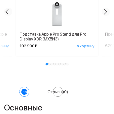
pple
Подставка Apple Pro Stand для Pro
Пре
Display XDR (MX5N3)
рзину
102 990₽
в корзину
579
Характеристики
Отзывы
(0)
Основные