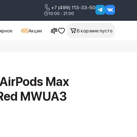
+7 (499) 113-33-50
10:00 - 21:00
ярное
Акции
В корзине пусто
 AirPods Max
g Red MWUA3