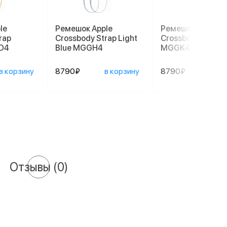
le
Ремешок Apple
Ремешок Apple
rap
Crossbody Strap Light
Crossbody Strap 
D4
Blue MGGH4
MGGK4
в корзину
8790₽
в корзину
8790₽
в ко
Отзывы
(0)