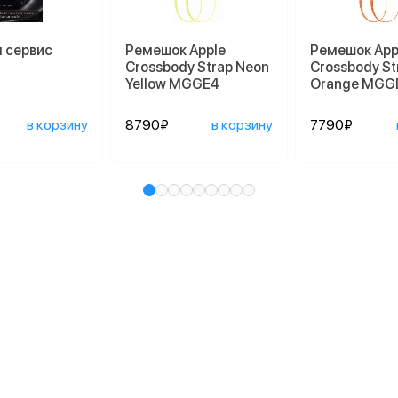
 сервис
Ремешок Apple
Ремешок App
Crossbody Strap Neon
Crossbody St
Yellow MGGE4
Orange MGG
в корзину
8790₽
в корзину
7790₽
и