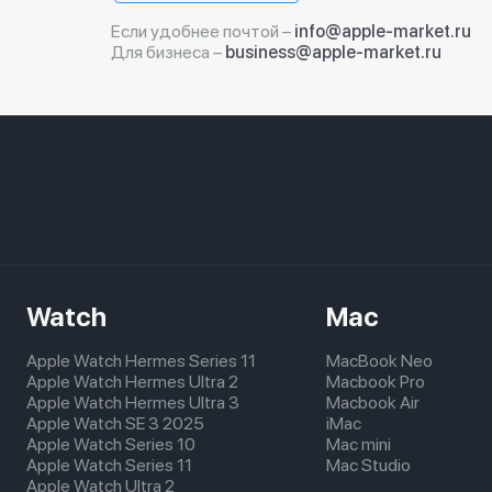
Если удобнее почтой –
info@apple-market.ru
Для бизнеса –
business@apple-market.ru
Watch
Mac
Apple Watch Hermes Series 11
MacBook Neo
Apple Watch Hermes Ultra 2
Macbook Pro
Apple Watch Hermes Ultra 3
Macbook Air
Apple Watch SE 3 2025
iMac
Apple Watch Series 10
Mac mini
Apple Watch Series 11
Mac Studio
Apple Watch Ultra 2