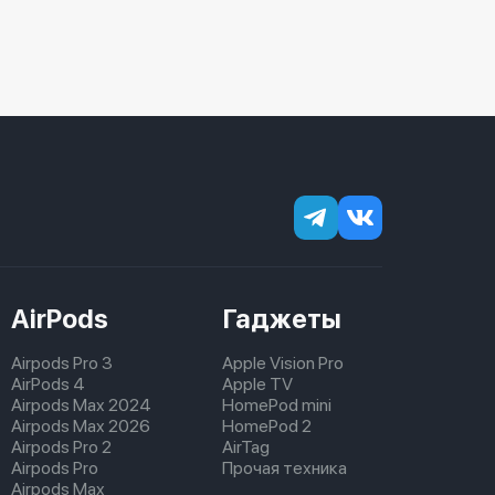
AirPods
Гаджеты
Airpods Pro 3
Apple Vision Pro
AirPods 4
Apple TV
Airpods Max 2024
HomePod mini
Airpods Max 2026
HomePod 2
Airpods Pro 2
AirTag
Airpods Pro
Прочая техника
Airpods Max