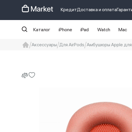
Кредит
Доставка и оплата
Гарант
Каталог
iPhone
iPad
Watch
Mac
Аксессуары
Для AirPods
Амбушюры Apple для 
iphone
айфон
Iphone 14 pro
Iphon