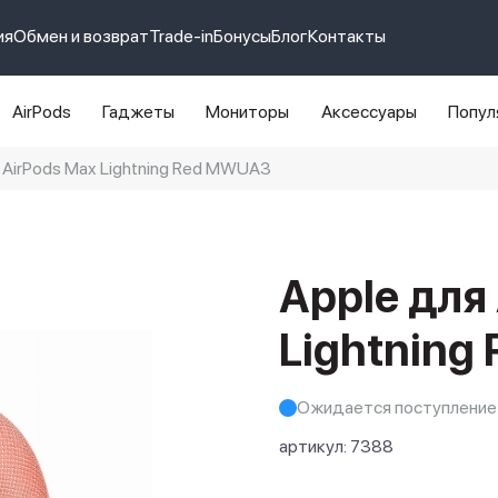
ия
Обмен и возврат
Trade-in
Бонусы
Блог
Контакты
AirPods
Гаджеты
Мониторы
Аксессуары
Попул
AirPods Max Lightning Red MWUA3
e 14 pro max
айфон 14
Apple для
Lightnin
Ожидается поступление
артикул:
7388