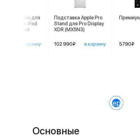
л Smart Folio для
Подставка Apple Pro
Премиум
шета Apple iPad
Stand для Pro Display
 White, белый
XDR (MX5N3)
0₽
в корзину
102 990₽
в корзину
5790₽
Характеристик
Основные