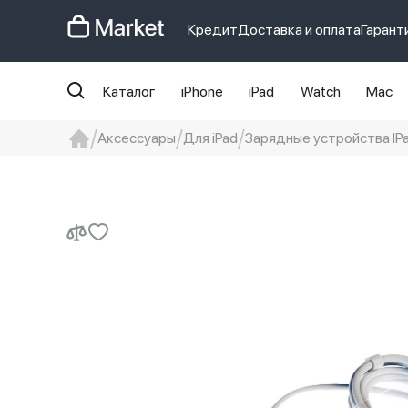
Кредит
Доставка и оплата
Гарант
Каталог
iPhone
iPad
Watch
Mac
Аксессуары
Для iPad
Зарядные устройства IP
iphone
айфон
iPhone 14 pro
Iphon