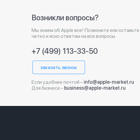
Возникли вопросы?
Мы знаем об Apple все! Позвоните или оставьте
четко и ясно ответим на все вопросы.
+7 (499) 113-33-50
заказать звонок
Если удобнее почтой –
info@apple-market.ru
Для бизнеса –
business@apple-market.ru