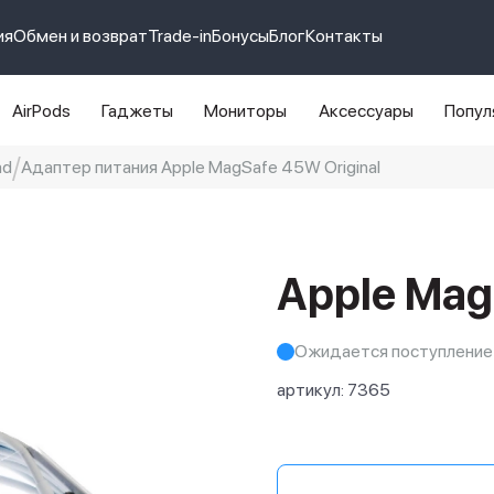
ия
Обмен и возврат
Trade-in
Бонусы
Блог
Контакты
AirPods
Гаджеты
Мониторы
Аксессуары
Попул
ad
Адаптер питания Apple MagSafe 45W Original
e 14 pro max
айфон 14
Apple Mag
Ожидается поступление
артикул:
7365