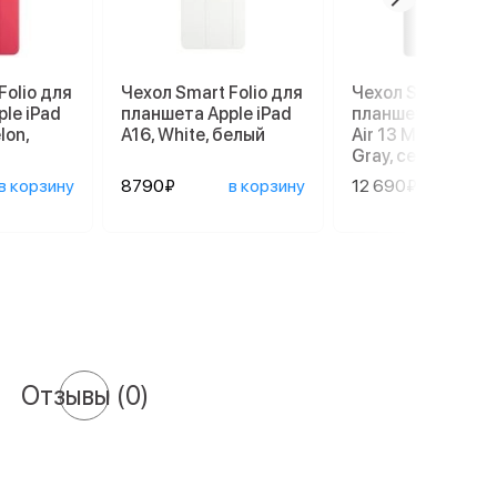
Folio для
Чехол Smart Folio для
Чехол Smart Foli
le iPad
планшета Apple iPad
планшета Apple i
lon,
A16, White, белый
Air 13 M2, Charco
Gray, серый
в корзину
8790₽
в корзину
12 690₽
в ко
Отзывы
(0)