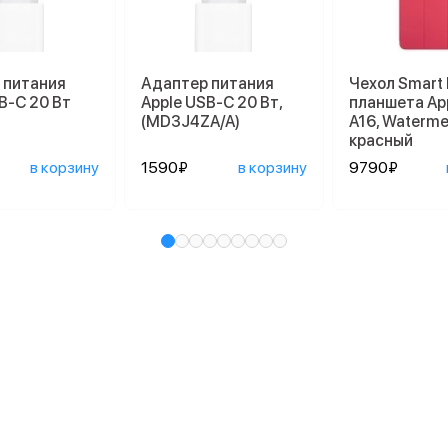
 питания
Адаптер питания
Чехол Smart 
B-C 20 Вт
Apple USB-C 20 Вт,
планшета App
(MD3J4ZA/A)
A16, Waterme
красный
в корзину
1590₽
в корзину
9790₽
и