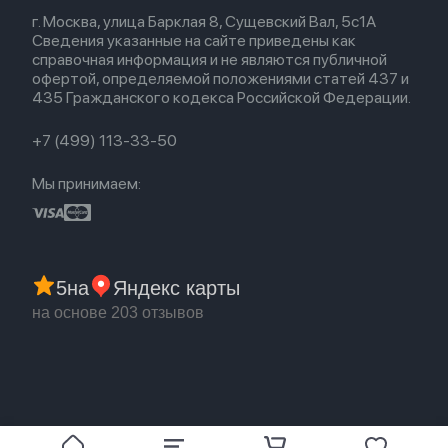
Весь каталог
Политика возврата
Для Mac
Airpods 2
г. Москва, улица Барклая 8, Сущевский Вал, 5с1А
Новые поступления
Политика конфиденциальности
Для Apple Watch
Airpods (1-е)
Сведения указанные на сайте приведены как
Популярное
Оплата и доставка
справочная информация и не являются публичной
Акции
Партнерская программа
офертой, определяемой положениями статей 437 и
Гарантия
435 Гражданского кодекса Российской Федерации.
Обмен и возврат
Бонусы
Trade-in
+7 (499) 113-33-50
Мы принимаем:
5
на
Яндекс карты
на основе 203 отзывов