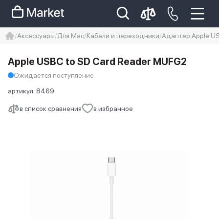
Аксессуары
Для Mac
Кабели и переходники
Адаптер Apple US
iphone
айфон
iPhone 14 pro
Apple USBC to SD Card Reader MUFG2
Iphone 14 pro max
айфон 14
Ожидается поступление
артикул:
8469
в список сравнения
в избранное