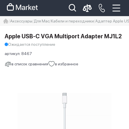
Аксессуары
Для Mac
Кабели и переходники
Адаптер Apple US
iphone
айфон
Iphone 14 pro
Apple USB-C VGA Multiport Adapter MJ1L2
Iphone 14 pro max
айфон 14
Ожидается поступление
артикул:
8467
в список сравнения
в избранное