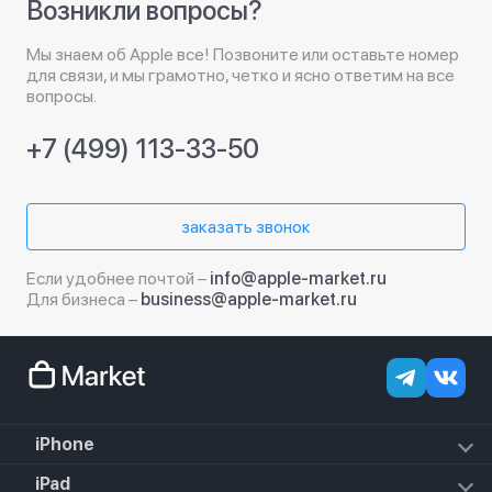
Возникли вопросы?
Мы знаем об Apple все! Позвоните или оставьте номер
для связи, и мы грамотно, четко и ясно ответим на все
вопросы.
+7 (499) 113-33-50
заказать звонок
Если удобнее почтой –
info@apple-market.ru
Для бизнеса –
business@apple-market.ru
iPhone
iPhone 18 Pro Max
iPad