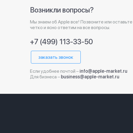
Возникли вопросы?
Мы знаем об Apple все! Позвоните или оставьте
четко и ясно ответим на все вопросы.
+7 (499) 113-33-50
заказать звонок
Если удобнее почтой –
info@apple-market.ru
Для бизнеса –
business@apple-market.ru