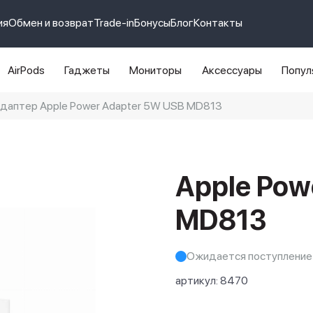
ия
Обмен и возврат
Trade-in
Бонусы
Блог
Контакты
AirPods
Гаджеты
Мониторы
Аксессуары
Попул
даптер Apple Power Adapter 5W USB MD813
e 14 pro max
айфон 14
Apple Pow
MD813
Ожидается поступление
артикул:
8470