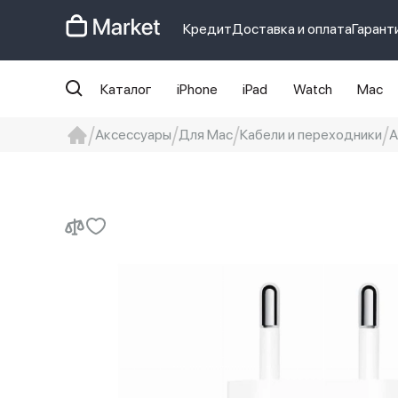
Кредит
Доставка и оплата
Гарант
Каталог
iPhone
iPad
Watch
Mac
Аксессуары
Для Mac
Кабели и переходники
А
iphone
айфон
Iphone 14 pro
Iphon