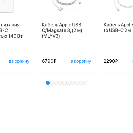
 питания
Кабель Apple USB-
Кабель Appl
SB-C
C/Magsafe 3, (2 м)
to USB-C 2м
ью 140 Вт
(MLYV3)
в корзину
6790₽
в корзину
2290₽
и