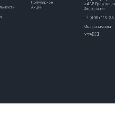
Популярное
и 435 Гражданск
льности
Акции
Федерации.
а
+7 (499) 113-33
Мы принимаем: