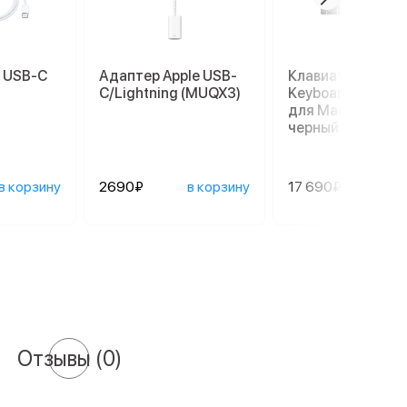
e USB-C
Адаптер Apple USB-
Клавиатура Magi
C/Lightning (MUQX3)
Keyboard с Touch
для Mac (MMMR3
черный
в корзину
2690₽
в корзину
17 690₽
в ко
Отзывы
(0)