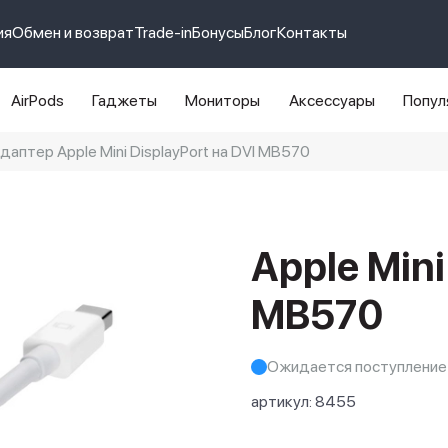
ия
Обмен и возврат
Trade-in
Бонусы
Блог
Контакты
AirPods
Гаджеты
Мониторы
Аксессуары
Попул
даптер Apple Mini DisplayPort на DVI MB570
e 14 pro max
айфон 14
Apple Mini
MB570
Ожидается поступление
артикул:
8455