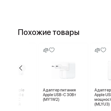
Похожие товары
иатура Apple
Адаптер питания
Адаптер
c Keyboard с
Apple USB-C 30Вт
Apple U
h ID, USB-C
(MY1W2)
мощност
K3), белый
(MLYU3)