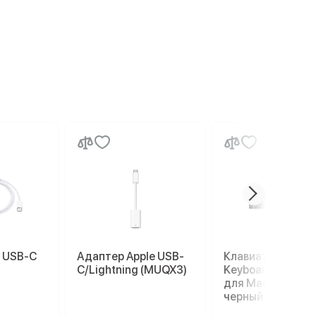
e USB-C
Адаптер Apple USB-
Клавиатура Magi
C/Lightning (MUQX3)
Keyboard с Touch
для Mac (MMMR3
черный