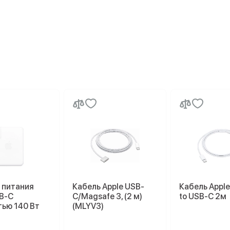
 питания
Кабель Apple USB-
Кабель Appl
SB-C
C/Magsafe 3, (2 м)
to USB-C 2м
ью 140 Вт
(MLYV3)