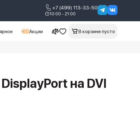
+7 (499) 113-33-50
10:00 - 21:00
ярное
Акции
В корзине пусто
 DisplayPort на DVI