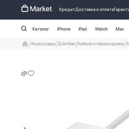
Кредит
Доставка и оплата
Гарант
Каталог
iPhone
iPad
Watch
Mac
Аксессуары
Для Mac
Кабели и переходники
А
iphone
айфон
Iphone 14 pro
Iphon