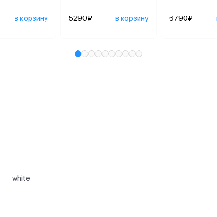
в корзину
5290₽
в корзину
6790₽
и
white