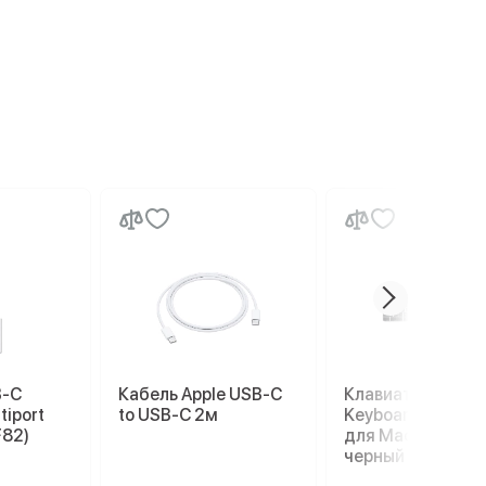
B-C
Кабель Apple USB-C
Клавиатура Magi
tiport
to USB-C 2м
Keyboard с Touch
F82)
для Mac (MMMR3
черный