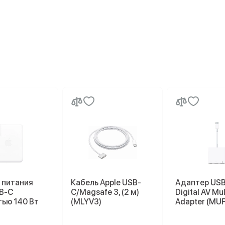
 питания
Кабель Apple USB-
Адаптер US
SB-C
C/Magsafe 3, (2 м)
Digital AV Mul
ью 140 Вт
(MLYV3)
Adapter (MU