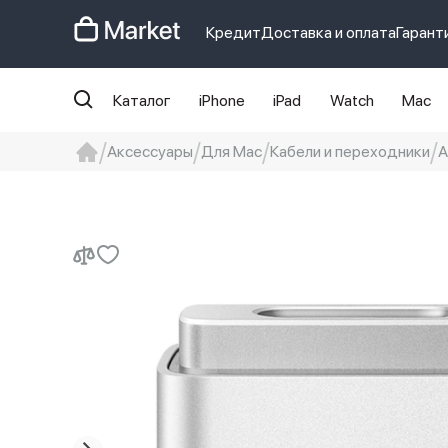
Кредит
Доставка и оплата
Гарант
Каталог
iPhone
iPad
Watch
Mac
Аксессуары
Для Mac
Кабели и переходники
А
iphone
айфон
Iphone 14 pro
Iphon