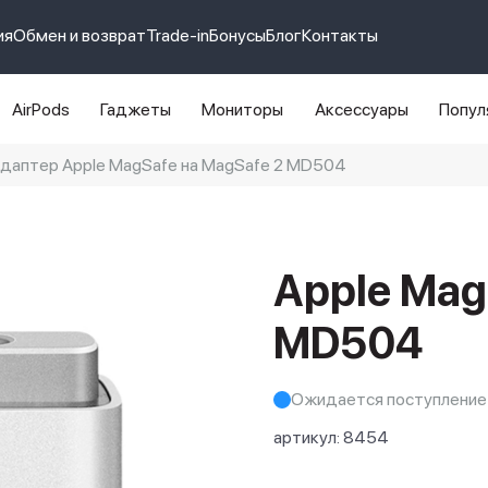
ия
Обмен и возврат
Trade-in
Бонусы
Блог
Контакты
AirPods
Гаджеты
Мониторы
Аксессуары
Попул
даптер Apple MagSafe на MagSafe 2 MD504
e 14 pro max
айфон 14
Apple Mag
MD504
Ожидается поступление
артикул:
8454