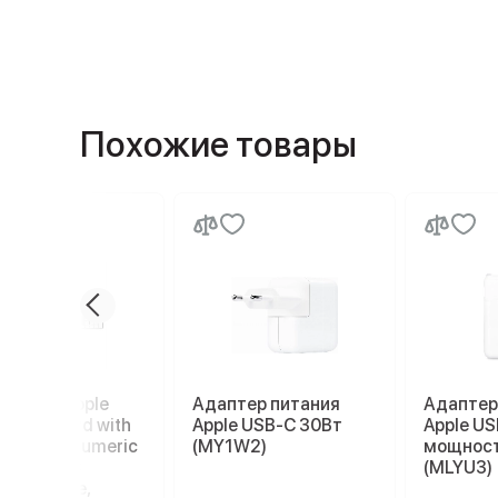
Похожие товары
иатура Apple
Адаптер питания
Адаптер
c Keyboard with
Apple USB-C 30Вт
Apple U
h ID and Numeric
(MY1W2)
мощност
pad USB–C
(MLYU3)
73), White,