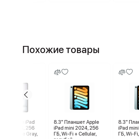
Похожие товары
шет Apple iPad
8.3" Планшет Apple
8.3" Пла
13 2026 M4, 256
iPad mini 2024, 256
iPad min
Wi-Fi, Space Gray,
ГБ, Wi-Fi + Cellular,
ГБ, Wi-Fi