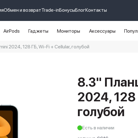
ия
Обмен и возврат
Trade-in
Бонусы
Блог
Контакты
AirPods
Гаджеты
Мониторы
Аксессуары
Попул
ini 2024, 128 ГБ, Wi-Fi + Cellular, голубой
e 14 pro max
айфон 14
8.3" Планш
2024, 128 Г
голубой
Есть в наличии