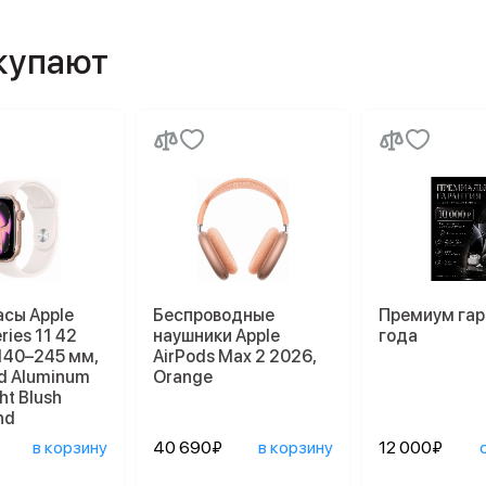
окупают
асы Apple
Беспроводные
Премиум гар
ries 11 42
наушники Apple
года
140–245 мм,
AirPods Max 2 2026,
d Aluminum
Orange
ht Blush
nd
в корзину
40 690₽
в корзину
12 000₽