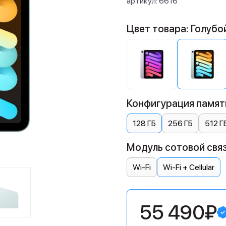
артикул:
6616
Цвет товара: Голубо
Конфигурация памяти
128 ГБ
256 ГБ
512 Г
Модуль сотовой связи:
Wi-Fi
Wi-Fi + Cellular
55 490₽