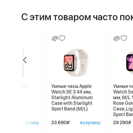
С этим товаром часто п
миум сервис
Умные часы Apple
Умные ч
Watch SE 3 44 мм,
Watch Se
Starlight Aluminum
мм, M/L 
Case with Starlight
Rose Gol
Sport Band (M/L)
Case, Lig
Sport Ba
0₽
в корзину
23 690₽
в корзину
29 290₽