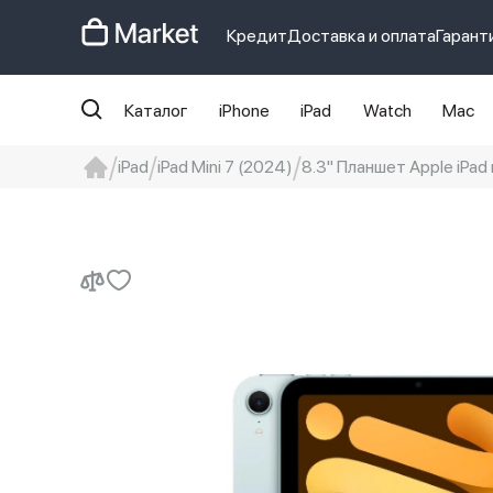
Кредит
Доставка и оплата
Гарант
Каталог
iPhone
iPad
Watch
Mac
iPad
iPad Mini 7 (2024)
8.3" Планшет Apple iPad m
iphone
айфон
iPhone 14 pro
Iphon