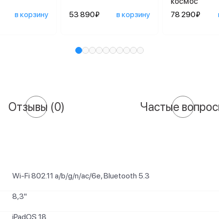
космос
в корзину
53 890₽
в корзину
78 290₽
Отзывы
(0)
Частые вопро
Wi-Fi 802.11 a/b/g/n/ac/6e, Bluetooth 5.3
8,3"
iPadOS 18