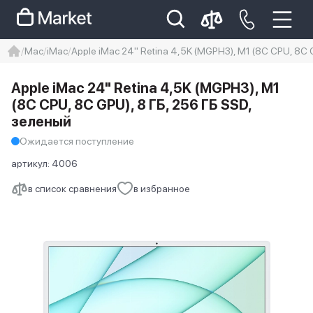
Mac
iMac
Apple iMac 24" Retina 4,5K (MGPH3), M1 (8C CPU, 8C 
iphone
айфон
iPhone 14 pro
Apple iMac 24" Retina 4,5K (MGPH3), M1
Iphone 14 pro max
айфон 14
(8C CPU, 8C GPU), 8 ГБ, 256 ГБ SSD,
зеленый
Ожидается поступление
артикул:
4006
в список сравнения
в избранное