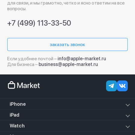
для связи, и мы грамотно, четко и ясно ответим на все
вопросы.
+7 (499) 113-33-50
заказать звонок
Если удобнее почтой –
info@apple-market.ru
Для бизнеса –
business@apple-market.ru
iPhone
iPhone 18 Pro Max
iPad
iPhone 18 Pro
iPad Air (2022)
Watch
iPhone 18
iPad Mini 6 (2021)
iPhone 17e