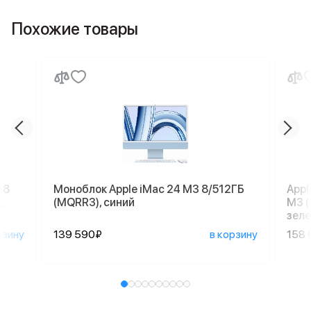
Похожие товары
18
Моноблок Apple iMac 24 M3 8/512ГБ
Appl
,
(MQRR3), синий
M3 (
зеле
рзину
139 590₽
в корзину
158 