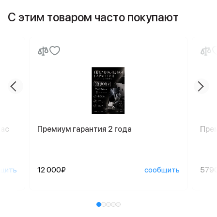
С этим товаром часто покупают
Mac
Премиум гарантия 2 года
Пре
щить
12 000₽
сообщить
579