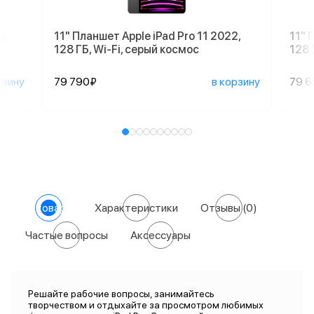
,
11" Планшет Apple iPad Pro 11 2022,
11" 
128 ГБ, Wi-Fi, серый космос
128 
рзину
79 790₽
в корзину
79 
О товаре
Характеристики
Отзывы
(0)
Частые вопросы
Аксессуары
Решайте рабочие вопросы, занимайтесь
творчеством и отдыхайте за просмотром любимых