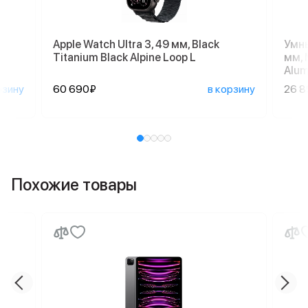
Apple Watch Ultra 3, 49 мм, Black
Умны
Titanium Black Alpine Loop L
мм, 
Alum
рзину
60 690₽
в корзину
26 
Похожие товары