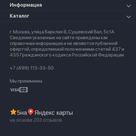
Airpods Max 2026
Mac Studio
Apple Watch Ultra 2 2024
iPad Mini 7 (2024)
Для AirPods
Информация
HomePod mini
Airpods Pro 2
Apple Watch Ultra 3
Премиум сервис
HomePod 2
Airpods Pro
Apple Watch Ultra
О магазине
Каталог
Для iPhone
AirTag
Airpods Max
Кредит
Для iPad
Прочая техника
Airpods 3
Весь каталог
Политика возврата
Для Mac
Airpods 2
г. Москва, улица Барклая 8, Сущевский Вал, 5с1А
Новые поступления
Политика конфиденциальности
Для Apple Watch
Airpods (1-е)
Сведения указанные на сайте приведены как
Популярное
Оплата и доставка
справочная информация и не являются публичной
Акции
Партнерская программа
офертой, определяемой положениями статей 437 и
Гарантия
435 Гражданского кодекса Российской Федерации.
Обмен и возврат
Бонусы
Trade-in
+7 (499) 113-33-50
Мы принимаем:
5
на
Яндекс карты
на основе 203 отзывов