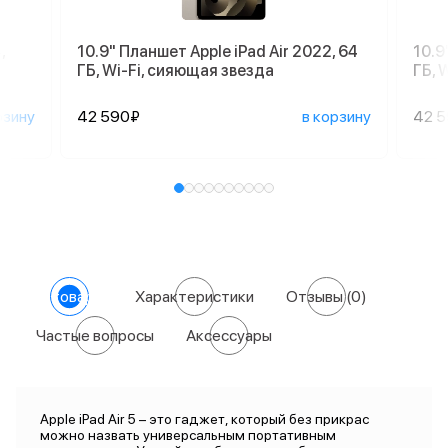
,
10.9" Планшет Apple iPad Air 2022, 64
10.9
ГБ, Wi-Fi, сияющая звезда
ГБ, 
рзину
42 590₽
в корзину
42 
О товаре
Характеристики
Отзывы
(0)
Частые вопросы
Аксессуары
Apple iPad Air 5 – это гаджет, который без прикрас
можно назвать универсальным портативным