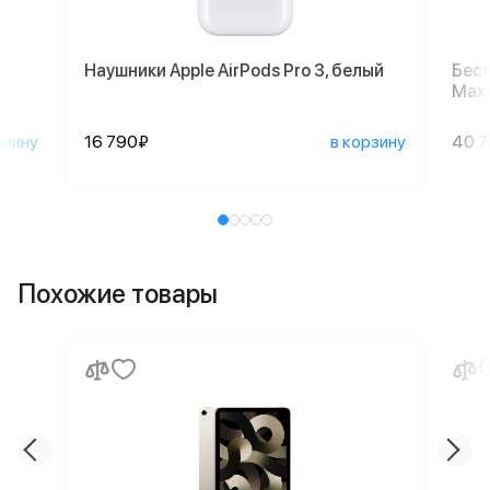
Наушники Apple AirPods Pro 3, белый
Бесп
Max 
рзину
16 790₽
в корзину
40 
Похожие товары