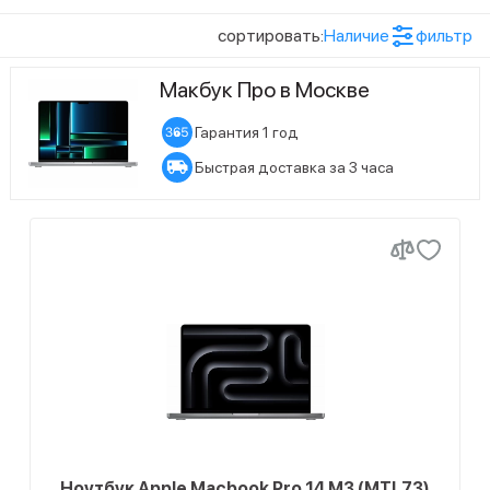
Цвет
сортировать:
Наличие
фильтр
74
silver
1
Space Gray
Макбук Про в Москве
65
space grey
Гарантия 1 год
1
космический серый
Быстрая доставка за 3 часа
Показать ещё (4)
Память
1
космический черный
5
1 ТБ
42
серебристый
30
1024 ГБ
28
черный
22
2 ТБ
30
2048 ГБ
Показать ещё (7)
Объем оперативной памяти
4
256 ГБ
1
128
13
4 ТБ
Ноутбук Apple Macbook Pro 14 M3 (MTL73)