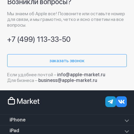
Возникли вопросы?
Мы знаем об Apple все! Позвоните или оставьте номер
для связи, и мы грамотно, четко и ясно ответим на все
вопросы.
+7 (499) 113-33-50
заказать звонок
Если удобнее почтой –
info@apple-market.ru
Для бизнеса –
business@apple-market.ru
iPhone
iPhone 18 Pro Max
iPad