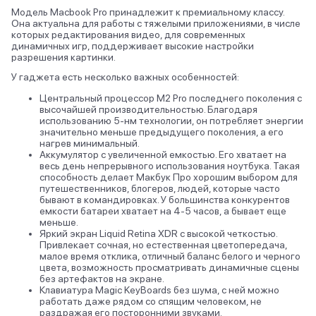
Модель Macbook Pro принадлежит к премиальному классу.
Она актуальна для работы с тяжелыми приложениями, в числе
которых редактирования видео, для современных
динамичных игр, поддерживает высокие настройки
разрешения картинки.
У гаджета есть несколько важных особенностей:
Центральный процессор M2 Pro последнего поколения с
высочайшей производительностью. Благодаря
использованию 5-нм технологии, он потребляет энергии
значительно меньше предыдущего поколения, а его
нагрев минимальный.
Аккумулятор с увеличенной емкостью. Его хватает на
весь день непрерывного использования ноутбука. Такая
способность делает Макбук Про хорошим выбором для
путешественников, блогеров, людей, которые часто
бывают в командировках. У большинства конкурентов
емкости батареи хватает на 4-5 часов, а бывает еще
меньше.
Яркий экран Liquid Retina XDR с высокой четкостью.
Привлекает сочная, но естественная цветопередача,
малое время отклика, отличный баланс белого и черного
цвета, возможность просматривать динамичные сцены
без артефактов на экране.
Клавиатура Magic KeyBoards без шума, с ней можно
работать даже рядом со спящим человеком, не
раздражая его посторонними звуками.