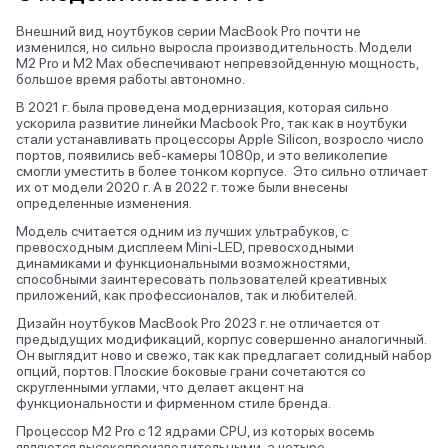
Внешний вид ноутбуков серии MacBook Pro почти не
изменился, но сильно выросла производительность. Модели
M2 Pro и M2 Max обеспечивают непревзойденную мощность,
большое время работы автономно.
В 2021 г. была проведена модернизация, которая сильно
ускорила развитие линейки Macbook Pro, так как в ноутбуки
стали устанавливать процессоры Apple Silicon, возросло число
портов, появились веб-камеры 1080p, и это великолепие
смогли уместить в более тонком корпусе. Это сильно отличает
их от модели 2020 г. А в 2022 г. тоже были внесены
определенные изменения.
Модель считается одним из лучших ультрабуков, с
превосходным дисплеем Mini-LED, превосходными
динамиками и функциональными возможностями,
способными заинтересовать пользователей креативных
приложений, как профессионалов, так и любителей.
Дизайн ноутбуков MacBook Pro 2023 г. не отличается от
предыдущих модификаций, корпус совершенно аналогичный.
Он выглядит ново и свежо, так как предлагает солидный набор
опций, портов. Плоские боковые грани сочетаются со
скругленными углами, что делает акцент на
функциональности и фирменном стиле бренда.
Процессор M2 Pro с 12 ядрами CPU, из которых восемь
являются высокопроизводительными, а четыре