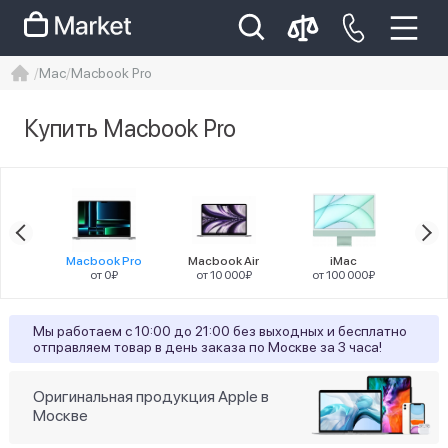
Mac
Macbook Pro
iphone
айфон
iPhone 14 pro
Купить Macbook Pro
Iphone 14 pro max
айфон 14
Цена
 Neo
Macbook Pro
Macbook Air
iMac
M
90₽
от 0₽
от 10 000₽
от 100 000₽
от
Статус наличия
Мы работаем с 10:00 до 21:00 без выходных и бесплатно
отправляем товар в день заказа по Москве за 3 часа!
29
Есть в наличии
Оригинальная продукция Apple в
275
Ожидается поступление
Москве