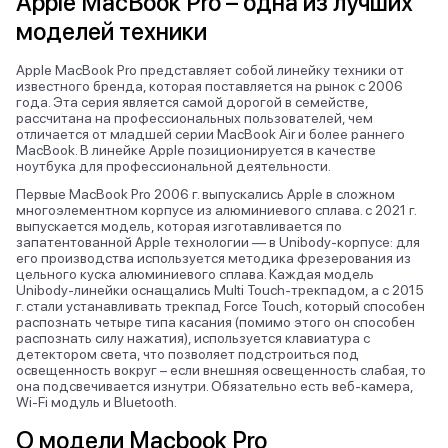
Apple MacBook Pro – одна из лучших
моделей техники
Apple MacBook Pro представляет собой линейку техники от
известного бренда, которая поставляется на рынок с 2006
года. Эта серия является самой дорогой в семействе,
рассчитана на профессиональных пользователей, чем
отличается от младшей серии MacBook Air и более раннего
MacBook. В линейке Apple позиционируется в качестве
ноутбука для профессиональной деятельности.
Первые MacBook Pro 2006 г. выпускались Apple в сложном
многоэлементном корпусе из алюминиевого сплава. с 2021 г.
выпускается модель, которая изготавливается по
запатентованной Apple технологии — в Unibody-корпусе: для
его производства используется методика фрезерования из
цельного куска алюминиевого сплава. Каждая модель
Unibody-линейки оснащались Multi Touch-трекпадом, а с 2015
г. стали устанавливать трекпад Force Touch, который способен
распознать четыре типа касания (помимо этого он способен
распознать силу нажатия), используется клавиатура с
детектором света, что позволяет подстроиться под
освещенность вокруг – если внешняя освещенность слабая, то
она подсвечивается изнутри. Обязательно есть веб-камера,
Wi-Fi модуль и Bluetooth.
О модели Macbook Pro