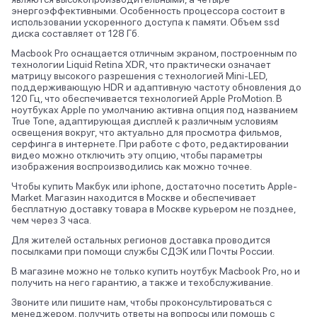
энергоэффективными. Особенность процессора состоит в
использовании ускоренного доступа к памяти. Объем ssd
диска составляет от 128 Гб.
Macbook Pro оснащается отличным экраном, построенным по
технологии Liquid Retina XDR, что практически означает
матрицу высокого разрешения с технологией Mini-LED,
поддерживающую HDR и адаптивную частоту обновления до
120 Гц, что обеспечивается технологией Apple ProMotion. В
ноутбуках Apple по умолчанию активна опция под названием
True Tone, адаптирующая дисплей к различным условиям
освещения вокруг, что актуально для просмотра фильмов,
серфинга в интернете. При работе с фото, редактировании
видео можно отключить эту опцию, чтобы параметры
изображения воспроизводились как можно точнее.
Чтобы купить Макбук или iphone, достаточно посетить Apple-
Market. Магазин находится в Москве и обеспечивает
бесплатную доставку товара в Москве курьером не позднее,
чем через 3 часа.
Для жителей остальных регионов доставка проводится
посылками при помощи службы СДЭК или Почты России.
В магазине можно не только купить ноутбук Macbook Pro, но и
получить на него гарантию, а также и техобслуживание.
Звоните или пишите нам, чтобы проконсультироваться с
менеджером, получить ответы на вопросы или помощь с