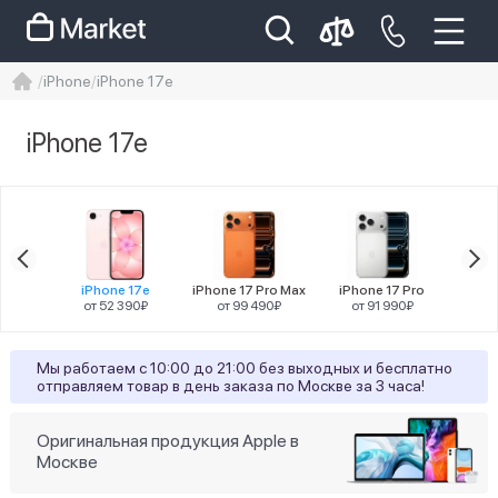
iPhone
iPhone 17e
iphone
айфон
Iphone 14 pro
iPhone 17e
Iphone 14 pro max
айфон 14
18
iPhone 17e
iPhone 17 Pro Max
iPhone 17 Pro
iPh
от 52 390₽
от 99 490₽
от 91 990₽
от
Мы работаем с 10:00 до 21:00 без выходных и бесплатно
отправляем товар в день заказа по Москве за 3 часа!
Оригинальная продукция Apple в
Москве