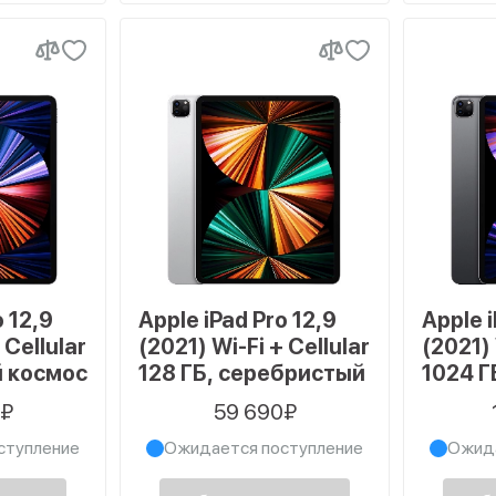
o 12,9
Apple iPad Pro 12,9
Apple i
 Cellular
(2021) Wi-Fi + Cellular
(2021) 
й космос
128 ГБ, серебристый
1024 Г
космо
0₽
59 690₽
ступление
Ожидается поступление
Ожида