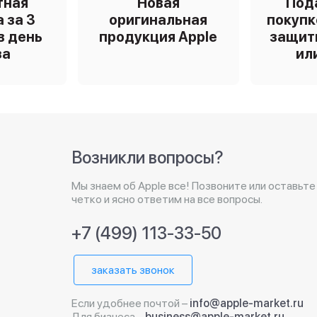
тная
Новая
Под
 за 3
оригинальная
покупк
в день
продукция Apple
защит
за
ил
Возникли вопросы?
Мы знаем об Apple все! Позвоните или оставьте
четко и ясно ответим на все вопросы.
+7 (499) 113-33-50
заказать звонок
Если удобнее почтой –
info@apple-market.ru
Для бизнеса –
business@apple-market.ru