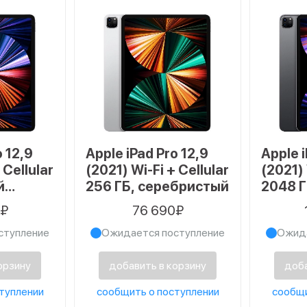
o 12,9
Apple iPad Pro 12,9
Apple i
 Cellular
(2021) Wi-Fi + Cellular
(2021) 
й
256 ГБ, серебристый
2048 Г
космо
0₽
76 690₽
ступление
Ожидается поступление
Ожида
орзину
добавить в корзину
доба
туплении
сообщить о поступлении
сообщи