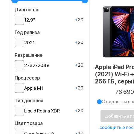
Диагональ
20
12,9"
Год релиза
20
2021
Разрешение
20
2732x2048
Apple iPad Pr
(2021) Wi-Fi +
Процессор
256 ГБ, серы
20
космос
Apple M1
76 69
Тип дисплея
Ожидается по
20
Liquid Retina XDR
добавить в к
Цвет товара
сообщить о пос
10
Cеребристый