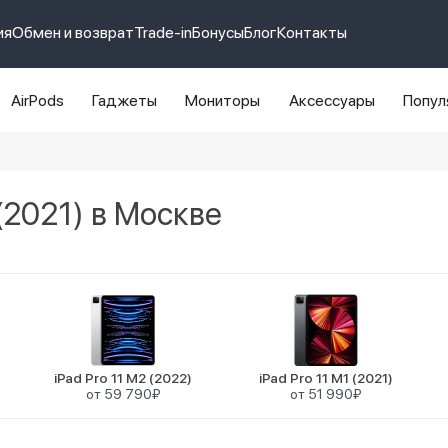
ия
Обмен и возврат
Trade-in
Бонусы
Блог
Контакты
AirPods
Гаджеты
Мониторы
Аксессуары
Попул
e 14 pro max
айфон 14
 (2021) в Москве
iPad Pro 11 M2 (2022)
iPad Pro 11 M1 (2021)
от 59 790₽
от 51 990₽