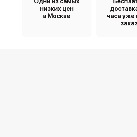
Одни из самых
Беспла
низких цен
доставка
в Москве
часа уже 
зака