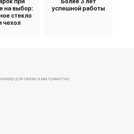
арок при
Более 3 лет
е на выбор:
успешной работы
ное стекло
и чехол
 номер для связи, и мы грамотно,