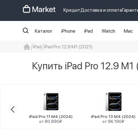
Кредит
Доставка и оплата
Гарант
Каталог
iPhone
iPad
Watch
Mac
iPad
iPad Pro 12.9 M1 (2021) 
iphone
айфон
iPhone 14 pro
Iphon
Купить iPad Pro 12.9 M1
2024)
iPad Pro 11 M4 (2024)
iPad Pro 13 M4 (2024)
от 80 890₽
от 96 190₽