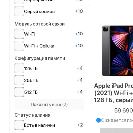
10
Серый космос
Модуль сотовой связи
10
Wi-Fi
10
Wi-Fi + Cellular
Конфигурация памяти
4
128 ГБ
4
256 ГБ
Apple iPad Pr
4
512 ГБ
(2021) Wi-Fi +
128 ГБ, серы
4
1 ТБ
Показать ещё (2)
59 69
Статус наличия
4
2 ТБ
Ожидается по
2
Есть в наличии