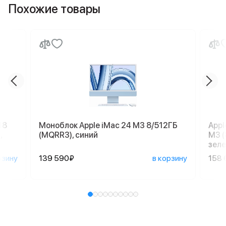
Похожие товары
18
Моноблок Apple iMac 24 M3 8/512ГБ
Appl
,
(MQRR3), синий
M3 (
зеле
рзину
139 590₽
в корзину
158 