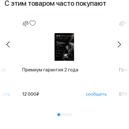
С этим товаром часто покупают
Mac
Премиум гарантия 2 года
Пре
щить
12 000₽
сообщить
579