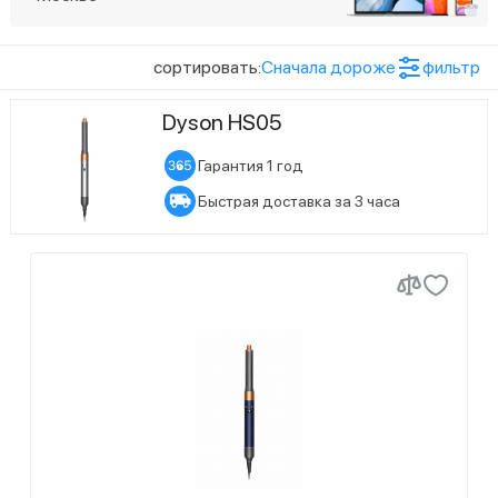
2
Оранжевый
Показать ещё (2)
сортировать:
Сначала дороже
фильтр
Статус наличия
1
Черный
Dyson HS05
14
Есть в наличии
9
Ожидается поступление
Гарантия 1 год
Быстрая доставка за 3 часа