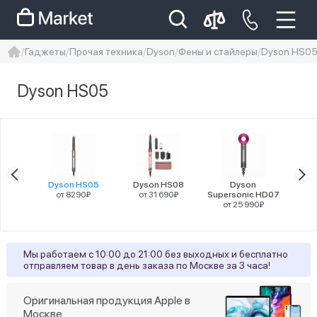
Гаджеты
Прочая техника
Dyson
Фены и стайлеры
Dyson HS0
iphone
айфон
Iphone 14 pro
Dyson HS05
Iphone 14 pro max
айфон 14
Цена
rale
Dyson HS05
Dyson HS08
Dyson
7
от 8290₽
от 31 690₽
Supersonic HD07
Super
90₽
от 25 990₽
от
Цвет товара
Мы работаем с 10:00 до 21:00 без выходных и бесплатно
3
Голубой
отправляем товар в день заказа по Москве за 3 часа!
2
Розовый
Оригинальная продукция Apple в
Москве
2
Синий