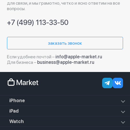
для связи, и мы грамотно, четко и ясно ответим на все
вопросы.
+7 (499) 113-33-50
заказать звонок
Если удобнее почтой –
info@apple-market.ru
Для бизнеса –
business@apple-market.ru
iPhone
iPhone 18 Pro Max
iPad
iPhone 18 Pro
iPad Air (2022)
Watch
iPhone 18
iPad Mini 6 (2021)
iPhone 17e