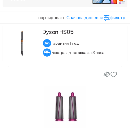
2
Оранжевый
Показать ещё (2)
сортировать:
Сначала дешевле
фильтр
Статус наличия
1
Черный
Dyson HS05
16
Есть в наличии
7
Ожидается поступление
Гарантия 1 год
Быстрая доставка за 3 часа