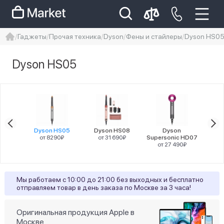
Гаджеты
Прочая техника
Dyson
Фены и стайлеры
Dyson HS0
iphone
айфон
iPhone 14 pro
Dyson HS05
Iphone 14 pro max
айфон 14
Цена
rale
Dyson HS05
Dyson HS08
Dyson
7
от 8290₽
от 31 690₽
Supersonic HD07
Super
90₽
от 27 490₽
от
Цвет товара
Мы работаем с 10:00 до 21:00 без выходных и бесплатно
3
Голубой
отправляем товар в день заказа по Москве за 3 часа!
2
Розовый
Оригинальная продукция Apple в
Москве
2
Синий