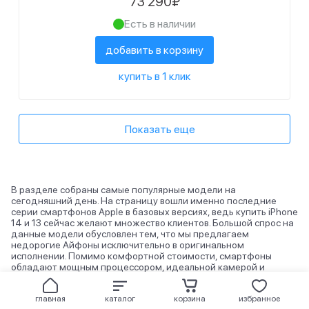
73 290₽
Есть в наличии
добавить в корзину
купить в 1 клик
Показать еще
В разделе собраны самые популярные модели на
сегодняшний день. На страницу вошли именно последние
серии смартфонов Apple в базовых версиях, ведь купить iPhone
14 и 13 сейчас желают множество клиентов. Большой спрос на
данные модели обусловлен тем, что мы предлагаем
недорогие Айфоны исключительно в оригинальном
исполнении. Помимо комфортной стоимости, смартфоны
обладают мощным процессором, идеальной камерой и
привлекательным премиальным внешним видом.
Обращая внимание на популярные товары из нашего
главная
каталог
корзина
избранное
интернет-магазина, вы сможете сделать правильный выбор в