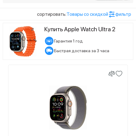
технологией Retina
Цвет товара
сортировать:
Товары со скидкой
фильтр
3
Бежевый
Купить Apple Watch Ultra 2
2
Зеленый/серый
Гарантия 1 год
3
Индиго
Быстрая доставка за 3 часа
3
Оливковый
Показать ещё (8)
Размер экрана
2
Оранжевый/бежевый
27
49 мм
6
Синий
Статус наличия
2
Синий/черный
8
Есть в наличии
3
Темно-зеленый
19
Ожидается поступление
1
Белый
1
Оранжевый