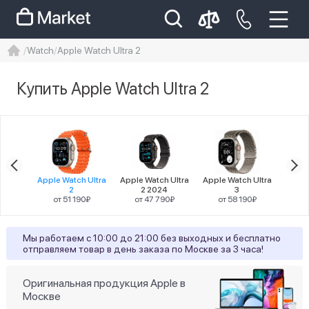
Watch
Apple Watch Ultra 2
iphone
айфон
iPhone 14 pro
Купить Apple Watch Ultra 2
Iphone 14 pro max
айфон 14
Цена
atch
Apple Watch Ultra
Apple Watch Ultra
Apple Watch Ultra
Apple
11
2
2 2024
3
от
90₽
от 51 190₽
от 47 790₽
от 58 190₽
Разрешение
Мы работаем с 10:00 до 21:00 без выходных и бесплатно
отправляем товар в день заказа по Москве за 3 часа!
27
410х502
Тип дисплея
Оригинальная продукция Apple в
Москве
всегда включённый дисплей OLED LTPO с
27