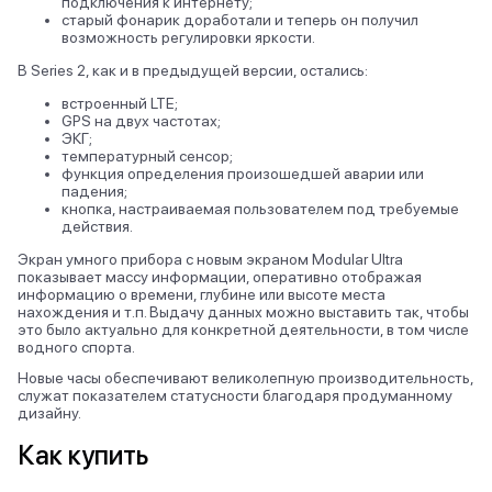
подключения к интернету;
старый фонарик доработали и теперь он получил
возможность регулировки яркости.
В Series 2, как и в предыдущей версии, остались:
встроенный LTE;
GPS на двух частотах;
ЭКГ;
температурный сенсор;
функция определения произошедшей аварии или
падения;
кнопка, настраиваемая пользователем под требуемые
действия.
Экран умного прибора с новым экраном Modular Ultra
показывает массу информации, оперативно отображая
информацию о времени, глубине или высоте места
нахождения и т.п. Выдачу данных можно выставить так, чтобы
это было актуально для конкретной деятельности, в том числе
водного спорта.
Новые часы обеспечивают великолепную производительность,
служат показателем статусности благодаря продуманному
дизайну.
Как купить