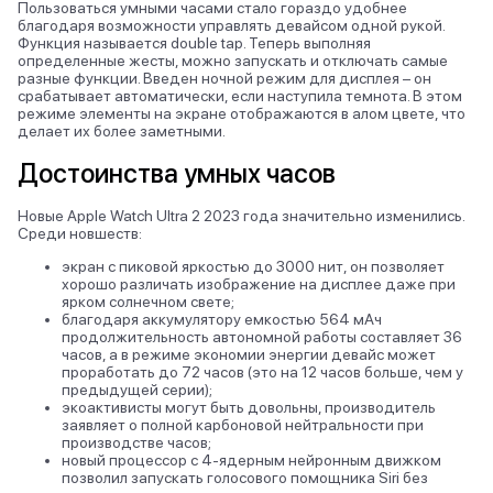
Пользоваться умными часами стало гораздо удобнее
благодаря возможности управлять девайсом одной рукой.
Функция называется double tap. Теперь выполняя
определенные жесты, можно запускать и отключать самые
разные функции. Введен ночной режим для дисплея – он
срабатывает автоматически, если наступила темнота. В этом
режиме элементы на экране отображаются в алом цвете, что
делает их более заметными.
Достоинства умных часов
Новые Apple Watch Ultra 2 2023 года значительно изменились.
Среди новшеств:
экран с пиковой яркостью до 3000 нит, он позволяет
хорошо различать изображение на дисплее даже при
ярком солнечном свете;
благодаря аккумулятору емкостью 564 мАч
продолжительность автономной работы составляет 36
часов, а в режиме экономии энергии девайс может
проработать до 72 часов (это на 12 часов больше, чем у
предыдущей серии);
экоактивисты могут быть довольны, производитель
заявляет о полной карбоновой нейтральности при
производстве часов;
новый процессор с 4-ядерным нейронным движком
позволил запускать голосового помощника Siri без