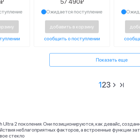
0₽
57 490₽
та
синего цвета
оранж
ступление
Ожидается поступление
Ожида
орзину
добавить в корзину
доба
туплении
сообщить о поступлении
сообщи
Показать еще
1
2
3
 Ultra 2 поколения. Они позиционируются, как девайс, созда
йствия неблагоприятных факторов, а встроенные функции зат
вое стекло