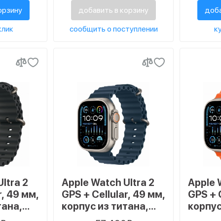
размер M/L
орзину
добавить в корзину
доба
клик
сообщить о поступлении
ку
ltra 2
Apple Watch Ultra 2
Apple 
r, 49 мм,
GPS + Cellular, 49 мм,
GPS + C
тана,
корпус из титана,
корпус
ean
ремешок Ocean
ремеш