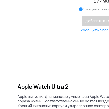
57 49
черного цве
Ожидается по
добавить в к
сообщить о пос
Apple Watch Ultra 2
Apple выпустил флагманские умные часы Apple Watch
образа жизни. Соответственно они не боятся возде
Крепкий титановый корпус и ударопрочное сапфиро