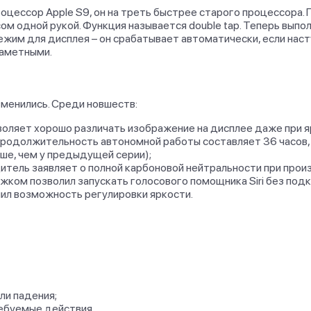
 процессор Apple S9, он на треть быстрее старого процессора
м одной рукой. Функция называется double tap. Теперь выпо
ежим для дисплея – он срабатывает автоматически, если наст
заметными.
зменились. Среди новшеств:
зволяет хорошо различать изображение на дисплее даже при 
родолжительность автономной работы составляет 36 часов, 
ьше, чем у предыдущей серии);
итель заявляет о полной карбоновой нейтральности при прои
ком позволил запускать голосового помощника Siri без подк
чил возможность регулировки яркости.
ли падения;
ебуемые действия.