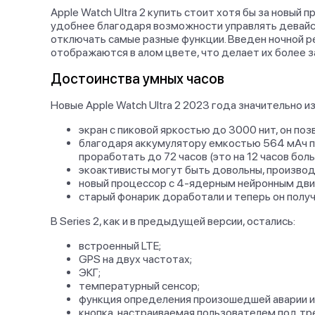
Apple Watch Ultra 2 купить стоит хотя бы за новый
удобнее благодаря возможности управлять девайсо
отключать самые разные функции. Введен ночной р
отображаются в алом цвете, что делает их более 
Достоинства умных часов
Новые Apple Watch Ultra 2 2023 года значительно и
экран с пиковой яркостью до 3000 нит, он по
благодаря аккумулятору емкостью 564 мАч п
проработать до 72 часов (это на 12 часов бол
экоактивисты могут быть довольны, производ
новый процессор с 4-ядерным нейронным движ
старый фонарик доработали и теперь он полу
В Series 2, как и в предыдущей версии, остались:
встроенный LTE;
GPS на двух частотах;
ЭКГ;
температурный сенсор;
функция определения произошедшей аварии и
кнопка, настраиваемая пользователем под тр