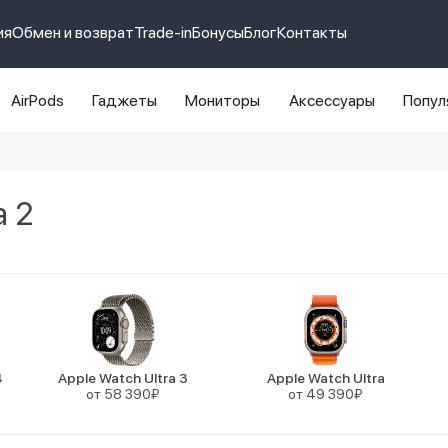
ия
Обмен и возврат
Trade-in
Бонусы
Блог
Контакты
AirPods
Гаджеты
Мониторы
Аксессуары
Попул
e 14 pro max
айфон 14
a 2
4
Apple Watch Ultra 3
Apple Watch Ultra
от 58 390₽
от 49 390₽