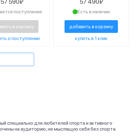
57 590₽
57 490₽
евого цвета
белого цвета
ется поступление
Есть в наличии
вить в корзину
добавить в корзину
ть о поступлении
купить в 1 клик
нный специально для любителей спорта и активного
очены на аудиторию, не мыслящую себя без спорта.