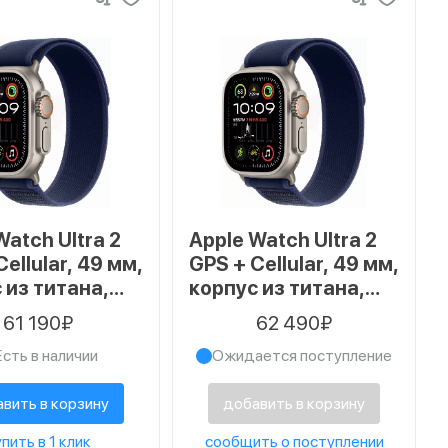
Watch Ultra 2
Apple Watch Ultra 2
ellular, 49 мм,
GPS + Cellular, 49 мм,
 из титана,
корпус из титана,
к Trail синего
ремешок Trail синего
61 190₽
62 490₽
 размер S/M
цвета, размер M/L
Есть в наличии
Ожидается поступление
вить в корзину
добавить в корзину
пить в 1 клик
сообщить о поступлении