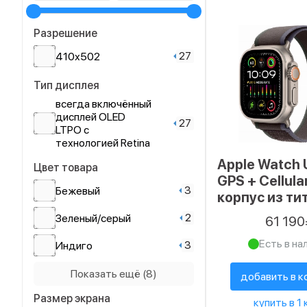
Разрешение
27
410х502
Тип дисплея
всегда включённый
дисплей OLED
27
LTPO с
технологией Retina
Apple Watch U
Цвет товара
GPS + Cellula
3
Бежевый
корпус из ти
ремешок Trai
2
Зеленый/серый
61 190
синего/черн
Есть в на
3
цвета, разме
Индиго
3
Оливковый
Показать ещё (8)
добавить в к
Оранжевый/
Размер экрана
2
купить в 1 