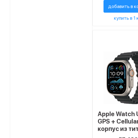
размер S/M
добавить в к
купить в 1 
Apple Watch U
GPS + Cellula
корпус из ти
ремешок Oc