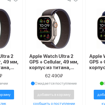
ltra 2
Apple Watch Ultra 2
Apple 
r, 49 мм,
GPS + Cellular, 49 мм,
GPS + C
тана,
корпус из титана,
корпус
l
ремешок Trail
ремешо
₽
62 490₽
ого
синего/черного
цвета,
личии
Ожидается поступление
р S/M
цвета, размер M/L
орзину
добавить в корзину
доба
клик
сообщить о поступлении
ку