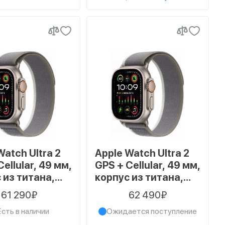
Watch Ultra 2
Apple Watch Ultra 2
ellular, 49 мм,
GPS + Cellular, 49 мм,
 из титана,
корпус из титана,
к Trail
ремешок Trail
61 290₽
62 490₽
ого/серого
зеленого/серого
Есть в наличии
Ожидается поступление
 размер S/M
цвета, размер M/L