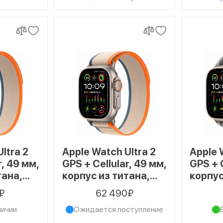
ltra 2
Apple Watch Ultra 2
Apple 
r, 49 мм,
GPS + Cellular, 49 мм,
GPS + C
тана,
корпус из титана,
корпус
l
ремешок Trail
ремешо
₽
62 490₽
оранжевого/
зелен
личии
Ожидается поступление
ета,
бежевого цвета,
цвета,