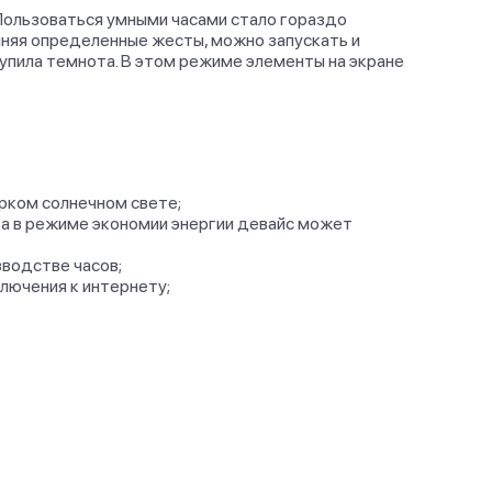
. Пользоваться умными часами стало гораздо
лняя определенные жесты, можно запускать и
упила темнота. В этом режиме элементы на экране
ярком солнечном свете;
а в режиме экономии энергии девайс может
зводстве часов;
лючения к интернету;