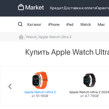
Кредит
Доставка и оплата
Гарант
Каталог
iPhone
iPad
Watch
Mac
Watch
Apple Watch Ultra 2
iphone
айфон
iPhone 14 pro
Iphon
Купить Apple Watch Ultr
es 11
Apple Watch Ultra 2
Apple Watch Ultra 2 202
от 51 190₽
от 47 790₽