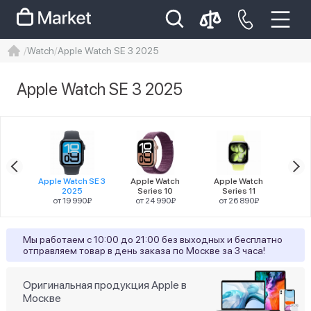
Watch
Apple Watch SE 3 2025
iphone
айфон
iPhone 14 pro
Apple Watch SE 3 2025
Iphone 14 pro max
айфон 14
Цена
atch
Apple Watch SE 3
Apple Watch
Apple Watch
Apple
tra 3
2025
Series 10
Series 11
90₽
от 19 990₽
от 24 990₽
от 26 890₽
от
Разрешение
Мы работаем с 10:00 до 21:00 без выходных и бесплатно
отправляем товар в день заказа по Москве за 3 часа!
4
324х394
5
368×448
Оригинальная продукция Apple в
Москве