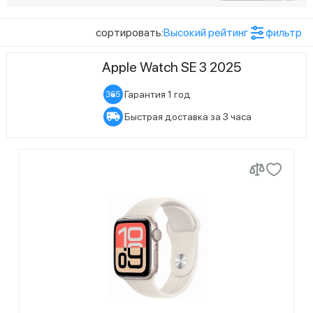
Тип дисплея
всегда включённый дисплей OLED LTPO с
9
технологией Retina
сортировать:
Высокий рейтинг
фильтр
Цвет товара
Apple Watch SE 3 2025
4
Midnight Aluminium Case with Midnight Sport Band
Гарантия 1 год
1
Midnight Aluminium Case with Stone Gray Sport Band
Быстрая доставка за 3 часа
4
Starlight Aluminium Case with Starlight Sport Band
Размер экрана
5
40 мм
4
44 мм
Статус наличия
9
Есть в наличии