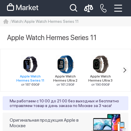
Watch
Apple Watch Hermes Series 11
iphone
айфон
Iphone 14 pro
Apple Watch Hermes Series 11
Iphone 14 pro max
айфон 14
Цена
Apple Watch
Apple Watch
Apple Watch
Apple
Hermes Series 11
Hermes Ultra 2
Hermes Ultra 3
от 187 690₽
от 161 290₽
от 190 690₽
от
Разрешение
Мы работаем с 10:00 до 21:00 без выходных и бесплатно
отправляем товар в день заказа по Москве за 3 часа!
1
416x496
Статус наличия
Оригинальная продукция Apple в
Москве
1
Ожидается поступление