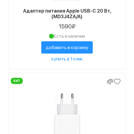
10
Белый
2
серо-зеленый
Адаптер питания Apple USB-C 20 Вт,
(MD3J4ZA/A)
7
Зеленый
6
серый
1590₽
3
Оранжевый
5
синий
Есть в наличии
10
Черный
2
сиреневый
добавить в корзину
1
темная вишня
купить в 1 клик
1
темно-синий
6
фиолетовый
ХИТ
15
черный