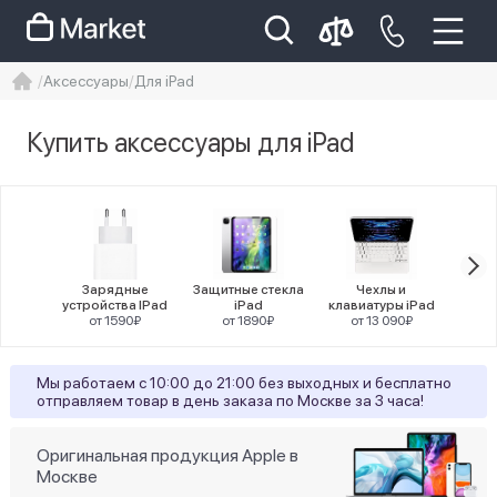
Аксессуары
Для iPad
iphone
айфон
Iphone 14 pro
Купить аксессуары для iPad
Iphone 14 pro max
айфон 14
Цена
Зарядные
Защитные стекла
Чехлы и
App
устройства IPad
iPad
клавиатуры iPad
о
от 1590₽
от 1890₽
от 13 090₽
Цвет
Мы работаем с 10:00 до 21:00 без выходных и бесплатно
отправляем товар в день заказа по Москве за 3 часа!
9
black
20
white
Оригинальная продукция Apple в
Москве
15
белый