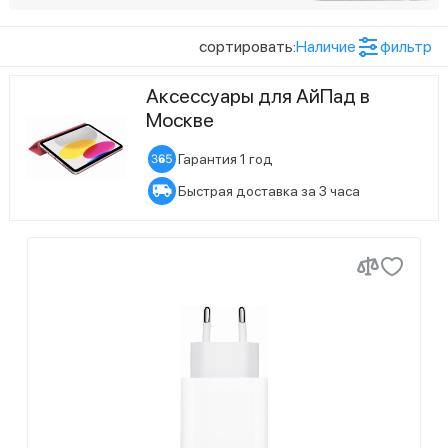
2
бордовый
Показать ещё (19)
сортировать:
Наличие
фильтр
Цвет товара
6
голубой
Аксессуары для АйПад в
2
Бордовый
Москве
2
желтый
6
Голубой
9
зеленый
Гарантия 1 год
2
Красный
Быстрая доставка за 3 часа
2
коричневый
2
Серо-зеленый
Показать ещё (10)
3
красный
Статус наличия
3
Серый
1
лавандовый
36
Есть в наличии
5
Синий
1
морской синий
80
Ожидается поступление
2
Сиреневый
3
оранжевый
5
Фиолетовый
2
прозрачный
2
Желтый
2
розовый