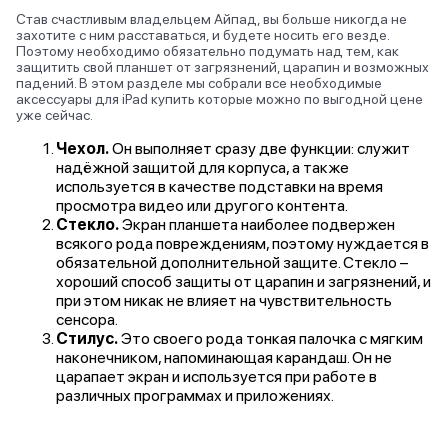
Став счастливым владельцем Айпад, вы больше никогда не
захотите с ним расставаться, и будете носить его везде.
Поэтому необходимо обязательно подумать над тем, как
защитить свой планшет от загрязнений, царапин и возможных
падений. В этом разделе мы собрали все необходимые
аксессуары для iPad купить которые можно по выгодной цене
уже сейчас.
Чехол.
Он выполняет сразу две функции: служит
надёжной защитой для корпуса, а также
используется в качестве подставки на время
просмотра видео или другого контента.
Стекло.
Экран планшета наиболее подвержен
всякого рода повреждениям, поэтому нуждается в
обязательной дополнительной защите. Стекло –
хороший способ защиты от царапин и загрязнений, и
при этом никак не влияет на чувствительность
сенсора.
Стилус.
Это своего рода тонкая палочка с мягким
наконечником, напоминающая карандаш. Он не
царапает экран и используется при работе в
различных программах и приложениях.