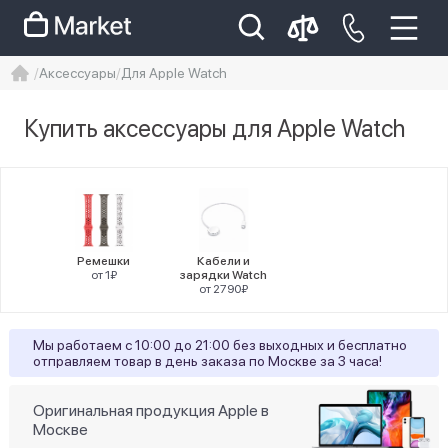
Аксессуары
Для Apple Watch
iphone
айфон
Iphone 14 pro
Купить аксессуары для Apple Watch
Iphone 14 pro max
айфон 14
Цена
Ремешки
Кабели и
от 1₽
зарядки Watch
от 2790₽
Цвет
Мы работаем с 10:00 до 21:00 без выходных и бесплатно
отправляем товар в день заказа по Москве за 3 часа!
1
Abyss Blue
2
Black
Оригинальная продукция Apple в
Москве
2
brown