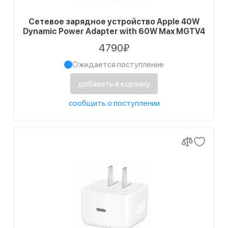
2
натуральный
Сетевое зарядное устройство Apple 40W
Dynamic Power Adapter with 60W Max MGTV4
1
розовый
4790₽
2
серый
Ожидается поступление
8
синий
добавить в корзину
1
синий туман
сообщить о поступлении
2
сияющая звезда
2
темно-зеленый
1
темно-синий
4
терракотовый
1
Титановый
2
фиолетовый