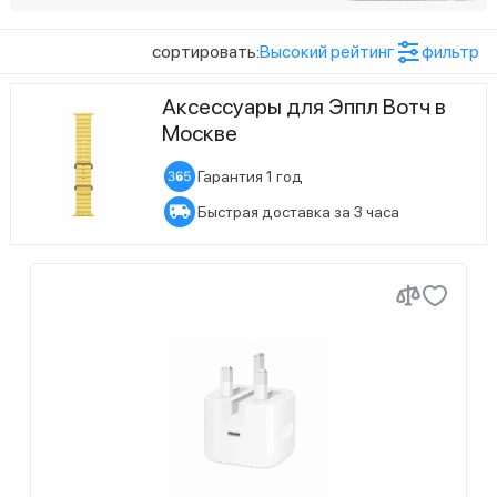
3
Caramel
Показать ещё (35)
сортировать:
Высокий рейтинг
фильтр
Цвет товара
2
Gold
Аксессуары для Эппл Вотч в
1
Графитовый
Москве
1
Ink, темно-синий
1
Золотой
1
Midnight Purple
Гарантия 1 год
1
Красный
Быстрая доставка за 3 часа
2
Navy
2
Оранжевый/бежевый
Показать ещё (4)
1
Red
Статус наличия
1
Белый
1
Ruby, красный
16
Есть в наличии
1
Оранжевый
3
Sage Gray
91
Ожидается поступление
3
Черный
2
Slate
1
Starlight
10
white