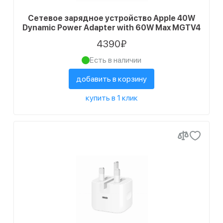
3
бежевый
Сетевое зарядное устройство Apple 40W
Dynamic Power Adapter with 60W Max MGTV4
1
белый
4390₽
1
бордовый, зеленый
Есть в наличии
2
голубой
добавить в корзину
3
гуава
купить в 1 клик
1
дынный
1
желтый неон
6
зеленый
2
золотистый
1
индиго
3
клементин