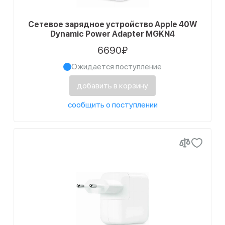
8
черный
Сетевое зарядное устройство Apple 40W
1
черный, серый
Dynamic Power Adapter MGKN4
6690₽
Ожидается поступление
добавить в корзину
сообщить о поступлении