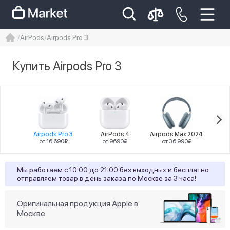
AirPods
Airpods Pro 3
iphone
айфон
Iphone 14 pro
Купить Airpods Pro 3
Iphone 14 pro max
айфон 14
Цена
Airpods Pro 3
AirPods 4
Airpods Max 2024
Airpo
от 16 690₽
от 9690₽
от 36 990₽
от
Цвет
Мы работаем с 10:00 до 21:00 без выходных и бесплатно
отправляем товар в день заказа по Москве за 3 часа!
1
белый
Оригинальная продукция Apple в
Тип наушников
Москве
1
вставные