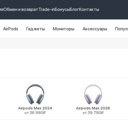
ия
Обмен и возврат
Trade-in
Бонусы
Блог
Контакты
AirPods
Гаджеты
Мониторы
Аксессуары
Попул
e 14 pro max
айфон 14
Airpods Max 2024
Airpods Max 2026
от 36 990₽
от 39 790₽