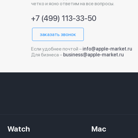
четко и ясно ответим на все вопросы.
+7 (499) 113-33-50
заказать звонок
Если удобнее почтой –
info@apple-market.ru
Для бизнеса –
business@apple-market.ru
Watch
Mac