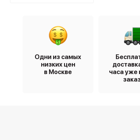
Одни из самых
Беспла
низких цен
доставка
в Москве
часа уже 
зака