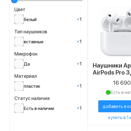
Цвет
1
белый
Тип наушников
1
вставные
Микрофон
1
Да
Наушники Ap
AirPods Pro 3
Материал
16 69
1
пластик
Есть в на
Статус наличия
добавить в к
1
Есть в наличии
купить в 1 