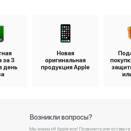
тная
Новая
Под
 за 3
оригинальная
покупк
в день
продукция Apple
защит
за
ил
Возникли вопросы?
Мы знаем об Apple все! Позвоните или оставьте