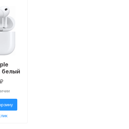
ple
, белый
0₽
личии
орзину
клик