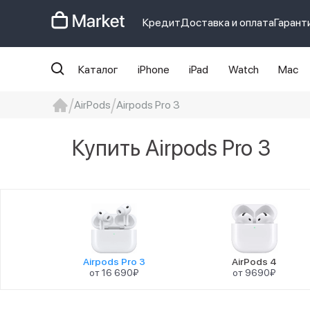
Кредит
Доставка и оплата
Гарант
Каталог
iPhone
iPad
Watch
Mac
AirPods
Airpods Pro 3
iphone
айфон
Iphone 14 pro
Iphon
Купить Airpods Pro 3
Airpods Pro 3
AirPods 4
от 16 690₽
от 9690₽