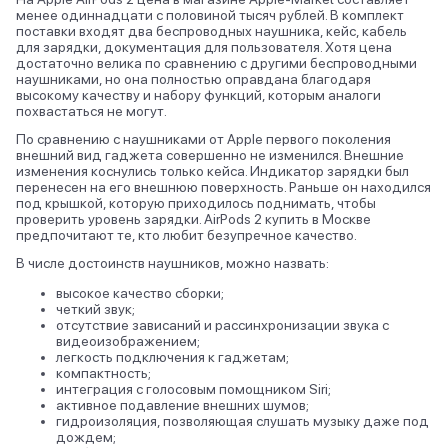
менее одиннадцати с половиной тысяч рублей. В комплект
поставки входят два беспроводных наушника, кейс, кабель
для зарядки, документация для пользователя. Хотя цена
достаточно велика по сравнению с другими беспроводными
наушниками, но она полностью оправдана благодаря
высокому качеству и набору функций, которым аналоги
похвастаться не могут.
По сравнению с наушниками от Apple первого поколения
внешний вид гаджета совершенно не изменился. Внешние
изменения коснулись только кейса. Индикатор зарядки был
перенесен на его внешнюю поверхность. Раньше он находился
под крышкой, которую приходилось поднимать, чтобы
проверить уровень зарядки. AirPods 2 купить в Москве
предпочитают те, кто любит безупречное качество.
В числе достоинств наушников, можно назвать:
высокое качество сборки;
четкий звук;
отсутствие зависаний и рассинхронизации звука с
видеоизображением;
легкость подключения к гаджетам;
компактность;
интеграция с голосовым помощником Siri;
активное подавление внешних шумов;
гидроизоляция, позволяющая слушать музыку даже под
дождем;