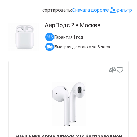
сортировать:
Сначала дороже
фильтр
Микрофон
4
Да
АирПодс 2 в Москве
Тип излучателя
Гарантия 1 год
4
динамический
Быстрая доставка за 3 часа
Материал
4
пластик
Статус наличия
2
Есть в наличии
2
Ожидается поступление
Наушники Apple AirPods 2 (с беспроводной