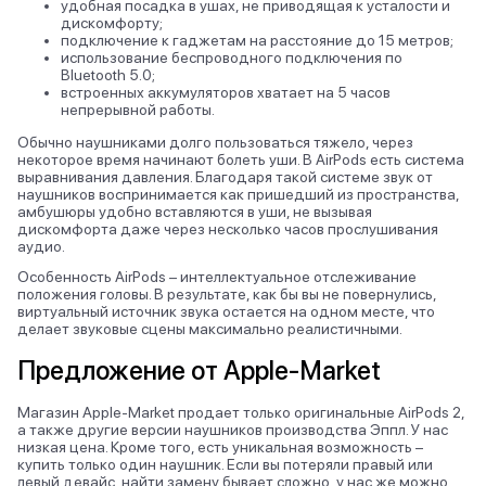
удобная посадка в ушах, не приводящая к усталости и
дискомфорту;
подключение к гаджетам на расстояние до 15 метров;
использование беспроводного подключения по
Bluetooth 5.0;
встроенных аккумуляторов хватает на 5 часов
непрерывной работы.
Обычно наушниками долго пользоваться тяжело, через
некоторое время начинают болеть уши. В AirPods есть система
выравнивания давления. Благодаря такой системе звук от
наушников воспринимается как пришедший из пространства,
амбушюры удобно вставляются в уши, не вызывая
дискомфорта даже через несколько часов прослушивания
аудио.
Особенность AirPods – интеллектуальное отслеживание
положения головы. В результате, как бы вы не повернулись,
виртуальный источник звука остается на одном месте, что
делает звуковые сцены максимально реалистичными.
Предложение от Apple-Market
Магазин Apple-Market продает только оригинальные AirPods 2,
а также другие версии наушников производства Эппл. У нас
низкая цена. Кроме того, есть уникальная возможность –
купить только один наушник. Если вы потеряли правый или
левый девайс, найти замену бывает сложно, у нас же можно