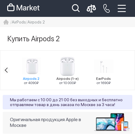
AirPods
Airpods 2
iphone
айфон
iPhone 14 pro
Купить Airpods 2
Iphone 14 pro max
айфон 14
Цена
 3
Airpods 2
Airpods (1-е)
EarPods
0₽
от 4090₽
от 10 000₽
от 1690₽
Цвет
Мы работаем с 10:00 до 21:00 без выходных и бесплатно
отправляем товар в день заказа по Москве за 3 часа!
4
white
Оригинальная продукция Apple в
Тип наушников
Москве
4
вставные